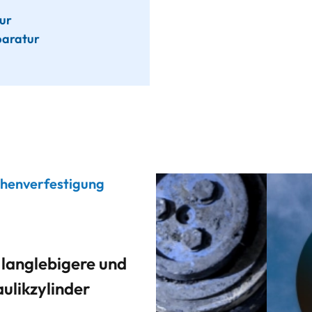
ur
paratur
chenverfestigung
 langlebigere und
ulikzylinder