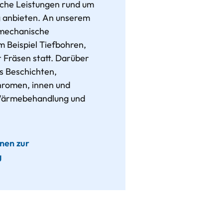
iche Leistungen rund um
g anbieten. An unserem
 mechanische
m Beispiel Tiefbohren,
 Fräsen statt. Darüber
as Beschichten,
hromen, innen und
 Wärmebehandlung und
nen zur
g