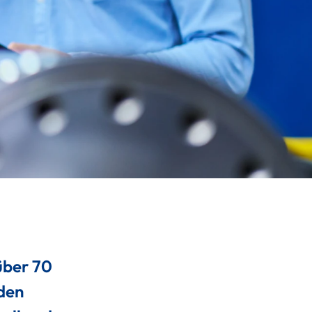
über 70
 den