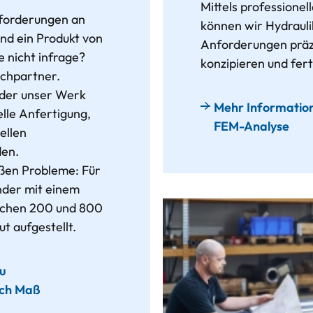
Mittels professione
forderungen an
können wir Hydrauli
und ein Produkt von
Anforderungen präz
e nicht infrage?
konzipieren und fert
echpartner.
 der unser Werk
Mehr Information
uelle Anfertigung,
FEM-Analyse
ellen
en.
oßen Probleme: Für
inder mit einem
schen 200 und 800
t aufgestellt.
zu
ach Maß