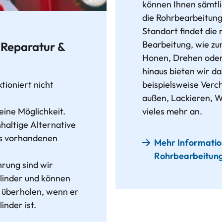
können Ihnen sämtl
die Rohrbearbeitun
Standort findet die
Bearbeitung, wie zu
-Reparatur &
Honen, Drehen oder
hinaus bieten wir d
ktioniert nicht
beispielsweise Verc
außen, Lackieren,
eine Möglichkeit.
vieles mehr an.
haltige Alternative
res vorhandenen
Mehr Informatio
Rohrbearbeitun
rung sind wir
ylinder und können
n überholen, wenn er
nder ist.