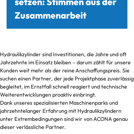
setzen: Stimmen aus der
Rohrbearbeitung
Zusammenarbeit
deep-R
Über uns
Hydraulikzylinder sind Investitionen, die Jahre und oft
Jahrzehnte im Einsatz bleiben – darum zählt für unsere
Qualitätsmanagement bei ACONA
Kunden weit mehr als der reine Anschaffungspreis. Sie
suchen einen Partner, der jede Projektphase zuverlässig
CO₂-Bilanz im Blick
begleitet, im Ernstfall schnell reagiert und technische
Weiterentwicklungen proaktiv einbringt.
Stimmen aus der Zusammenarbeit
Dank unseres spezialisierten Maschinenparks und
jahrzehntelanger Erfahrung mit
Hydraulikzylindern
Referenzen
unter Extrembedingungen
sind wir von ACONA genau
dieser verlässliche Partner.
Wissen